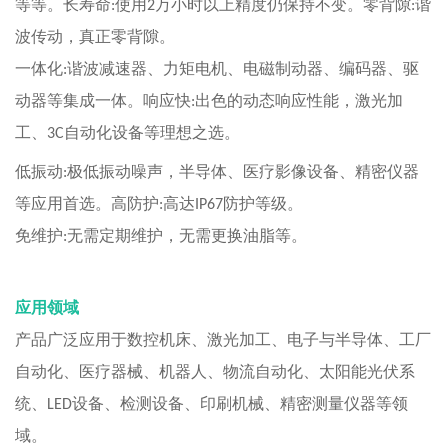
等等。长寿命
使用
万小时以上精度仍保持不变。零背隙
谐
:
2
:
波传动，真正零背隙。
一体化
谐波减速器、力矩电机、电磁制动器、编码器、驱
:
动器等集成一体。响应快
出色的动态响应性能，激光加
:
工、
自动化设备等理想之选。
3C
低振动
极低振动噪声，半导体、医疗影像设备、精密仪器
:
等应用首选。高防护
高达
防护等级。
:
IP67
免维护
无需定期维护，无需更换油脂等。
:
应用领域
产品广泛应用于数控机床、激光加工、电子与半导体、工厂
自动化、医疗器械、机器人、物流自动化、太阳能光伏系
统、
设备、检测设备、印刷机械、精密测量仪器等领
LED
域。