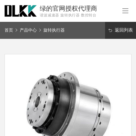
绿的官网授权代理商
谐波减速器 旋转执行器 数控转台
首
页
返回列表
首页
产品中心
旋转执行器
产
品
中
解
心
决
方
服
案
务
新
闻
关
于
我
联
们