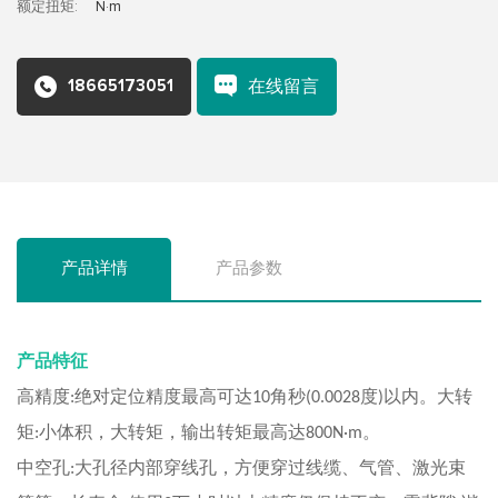
额定扭矩:
N·m
18665173051
在线留言
产品详情
产品参数
产品特征
高精度
绝对定位精度最高可达
角秒
度
以内。大转
:
10
(0.0028
)
矩
小体积，大转矩，输出转矩最高达
。
:
800N·m
中空孔
大孔径内部穿线孔，方便穿过线缆、气管、激光束
: