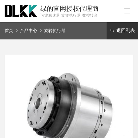
绿的官网授权代理商
谐波减速器 旋转执行器 数控转台
首
页
返回列表
首页
产品中心
旋转执行器
产
品
中
解
心
决
方
服
案
务
新
闻
关
于
我
联
们