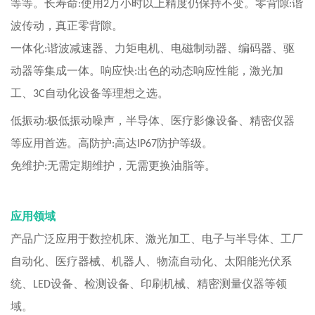
等等。长寿命
使用
万小时以上精度仍保持不变。零背隙
谐
:
2
:
波传动，真正零背隙。
一体化
谐波减速器、力矩电机、电磁制动器、编码器、驱
:
动器等集成一体。响应快
出色的动态响应性能，激光加
:
工、
自动化设备等理想之选。
3C
低振动
极低振动噪声，半导体、医疗影像设备、精密仪器
:
等应用首选。高防护
高达
防护等级。
:
IP67
免维护
无需定期维护，无需更换油脂等。
:
应用领域
产品广泛应用于数控机床、激光加工、电子与半导体、工厂
自动化、医疗器械、机器人、物流自动化、太阳能光伏系
统、
设备、检测设备、印刷机械、精密测量仪器等领
LED
域。