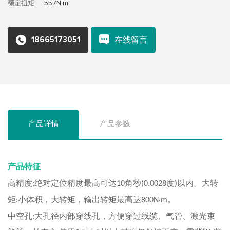
额定扭矩:
557N·m
18665173051
在线留言
产品详情
产品参数
产品特征
高精度
绝对定位精度最高可达
角秒
度
以内。大转
:
10
(0.0028
)
矩
小体积，大转矩，输出转矩最高达
。
:
800N·m
中空孔
大孔径内部穿线孔，方便穿过线缆、气管、激光束
: